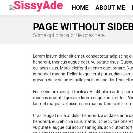
HOME
ABOUT ME
PAGE WITHOUT SIDE
Some optional subtitle goes here…
Lorem ipsum dolor sit amet, consectetur adipiscing e
hendrerit, rhoncus augue eget, vulputate risus. Quisq
eu lacus risus. Morbi eleifend ut enim eget ornare. Nu
imperdiet magna. Pellentesque erat purus, dignissim s
gravida dolor sit amet nulla porttitor sagittis. Phasell
Fusce dictum suscipit facilisis. Vestibulum ante ipsum
rhoncus orci, ut dignissim lorem neque nec metus. Ali
laoreet magna, vel accumsan mauris. Donec et lorem n
Cras feugiat nulla ut dolor hendrerit, a sodales ante sa
hendrerit, eu vehicula risus mattis. Donec vitae phare
vulputate, augue dui accumsan ligula, ac volutpat tortor