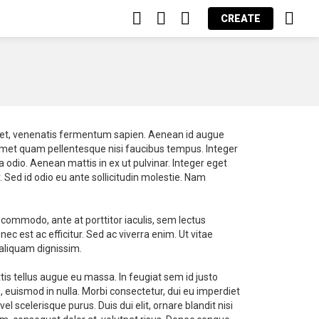
FOLLOW
SEARCH
LOGIN
CAR
CREATE
US
s et, venenatis fermentum sapien. Aenean id augue
t amet quam pellentesque nisi faucibus tempus. Integer
a odio. Aenean mattis in ex ut pulvinar. Integer eget
 Sed id odio eu ante sollicitudin molestie. Nam
s commodo, ante at porttitor iaculis, sem lectus
 est ac efficitur. Sed ac viverra enim. Ut vitae
 aliquam dignissim.
attis tellus augue eu massa. In feugiat sem id justo
, euismod in nulla. Morbi consectetur, dui eu imperdiet
l scelerisque purus. Duis dui elit, ornare blandit nisi