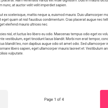
c placerat. Nam venenatis varius elit vitae dignissim. Duis in mauris dic
nunc, at auctor velit velit imperdiet sapien.
x scelerisque, mattis neque a, euismod mauris. Duis ullamcorper mattis 
m. Ut eget quam at nisl faucibus condimentum. Cras placerat augue nec t
eget eleifend mauris ultrices nec.
ricies nisl, et luctus leo libero eu odio. Maecenas tempus odio eget ex v
e vestibulum, eget tincidunt lacus blandit. Morbi non erat tempor, con
lacus blandit leo, non dapibus augue odio sit amet odio. Sed ullamcorper
 ornare libero sapien, eget ullamcorper mauris laoreet et. Vestibulum ante
lisis vulputate.
Page 1 of 4