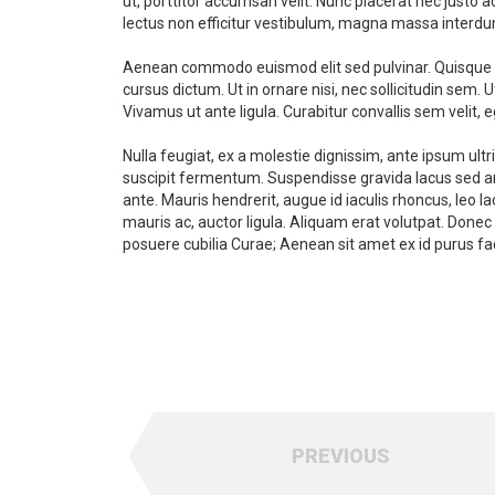
ut, porttitor accumsan velit. Nunc placerat nec justo a
lectus non efficitur vestibulum, magna massa interdum 
Aenean commodo euismod elit sed pulvinar. Quisque ut e
cursus dictum. Ut in ornare nisi, nec sollicitudin se
Vivamus ut ante ligula. Curabitur convallis sem velit, 
Nulla feugiat, ex a molestie dignissim, ante ipsum ult
suscipit fermentum. Suspendisse gravida lacus sed ant
ante. Mauris hendrerit, augue id iaculis rhoncus, leo 
mauris ac, auctor ligula. Aliquam erat volutpat. Donec
posuere cubilia Curae; Aenean sit amet ex id purus faci
PREVIOUS