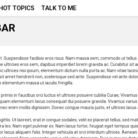
HOT TOPICS
TALK TO ME
BAR
lit. Suspendisse facilisis eros risus. Nam massa sem, commodo ut tellu
ue ultricies eros sem, dapibus imperdiet lorem gravida ac. Curabitur si
nc ultrices nisi ipsum, elementum dictum nulla porta ac. Nam vitae lacini
it amet hendrerit non, scelerisque sed ante. Suspendisse vel ante dolor.
us elementum massa ut iaculis fringilla.
 primis in faucibus orci luctus et ultrices posuere cubilia Curae; Vivamu
quam elementum lacus consequat dui posuere gravida. Vivamus varius nec
ec enim mollis dignissim. Donec congue mauris justo, et ultrices lacus
gittis. Ut laoreet, erat in congue sodales, velit ex placerat tellus, sed m
tra leo. Nam eget pulvinar ex. Nam lacus tortor, feugiat eget tempus quis
 lacus aliquam felis. Integer vehicula at orci interdum ultrices. Aenean ve