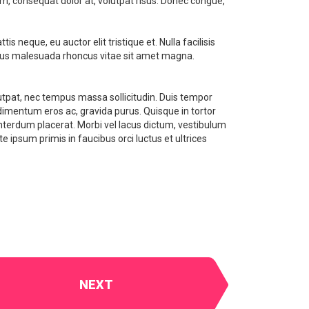
tum, consequat dolor at, volutpat risus. Donec congue,
neque, eu auctor elit tristique et. Nulla facilisis
ellus malesuada rhoncus vitae sit amet magna.
olutpat, nec tempus massa sollicitudin. Duis tempor
dimentum eros ac, gravida purus. Quisque in tortor
 interdum placerat. Morbi vel lacus dictum, vestibulum
 ipsum primis in faucibus orci luctus et ultrices
NEXT